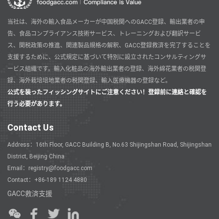
当社は、海外の輸入食品メーカーが中国税関へのGACC登録、輸出業者の申
告、食品コンプライアンス技術サービス、トレーニングおよび翻訳サービ
ス、関税政策の推進、関連製品規格の解釈、GACC登録救済を完了することを
支援するために、公式規定に基づいて特別に設立されたコンサルティングサ
ービス組織です。輸入化粧品の海外輸出業者の登録、海外綿花業者の税関登
録、海外栽培培地業者の税関登録、輸入医療機器の登録など。
公式を装ったフィッシングサイトにご注意ください！登録前に連絡と確認を
行う必要があります。
Contact Us
Address：16th Floor, GACC Building B, No.63 Shijingshan Road, Shijingshan
District, Beijing China
Email：registry@foodgacc.com
Contact：+86-189 1124 4880
GACC救済支援