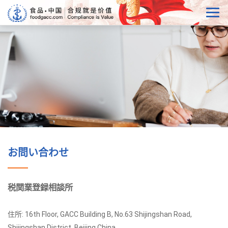
お問い合わせ
税関業登録相談所
住所: 16th Floor, GACC Building B, No.63 Shijingshan Road,
Shijingshan District, Beijing China