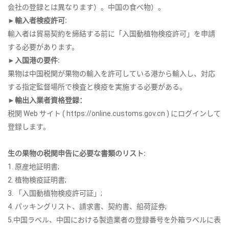
会社の登録とは異なります）。中国の食べ物）。
►輸入者検疫許可:
輸入者は貿易契約を締結する前に「入国動植物検疫許可」を申請
する必要があります。
►入国港の要件:
果物は中国税関が果物の輸入を許可している港から輸入し、対応
する指定監督場所で検査と検疫を実施する必要がある。
►輸出入業者資格登録：
税関 Web サイト ( https://online.customs.gov.cn ) にログインして
登録します。
生の果物の税関申告に必要な書類のリスト:
1. 原産地証明書;
2. 植物検疫証明書;
3. 「入国動植物検疫許可証」;
4. パッキングリスト、請求書、契約書、船荷証券;
5.中国ラベル、中国における製造業者の登録番号を外箱ラベルに表