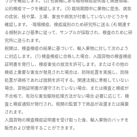
うかを確認します。 (2) 包装箱にある植物検疫証明書と関連情報、
公的検疫マークを確認します。 (3) 栽培期間中に果物に昆虫、病気
の症状、枝や葉、土壌、害虫や病気が付着していないかどうかを
確認します。 -現場検疫、検疫識別のため研究所に送る; (4) 関連す
る規制および基準に従って、サンプルが採取され、検査のために研
究所に送られます。
税関は、検査検疫の結果に基づいて、輸入果物に対して次のよう
に対応します。 (1) 検査検疫に合格した場合、入国貨物の検査検疫
証明書を発行し、検疫害虫の放流を許可します。またはその他の
検疫上重要な害虫が発見された場合は、防除処置を実施し、防除
処置が適格であれば放飼を許可する。関連法規に準拠していない
場合、貨物証明書が遵守されていない場合、または検査と検疫が
不合格で、有効な害虫駆除処理方法がない場合 必要に応じて、検
査と検疫通知が発行され、税関の監督下で商品が返還または廃棄
されます。
入国貨物の検査検疫証明書を受け取った後、輸入果物のバッチを
販売および使用することができます。