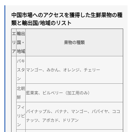
中国市場へのアクセスを獲得した生鮮果物の種
類と輸出国/地域のリスト
エ
輸出
リ
国・
果物の種類
ア
地域
パキ
スタ
マンゴー、みかん、オレンジ、チェリー
ン
北朝
藍果実、ビルベリー（加工用のみ）
鮮
フィ
パイナップル、バナナ、マンゴー、パパイヤ、ココ
リピ
ナッツ、アボカド、ドリアン
ン