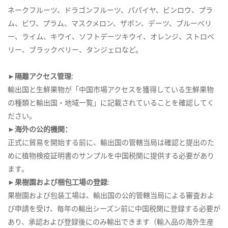
ネークフルーツ、ドラゴンフルーツ、パパイヤ、ビンロウ、プラ
ム、ビワ、プラム、マスクメロン、ザボン、デーツ、ブルーベリ
ー、ライム、キウイ、ソフトデーツキウイ、オレンジ、ストロベ
リー、ブラックベリー、タンジェロなど。
►隔離アクセス管理:
輸出国と生鮮果物が「中国市場アクセスを獲得している生鮮果物
の種類と輸出国・地域一覧」に記載されていることを確認してく
ださい。
►海外の公的機関：
正式に貿易を開始する前に、輸出国の管轄当局は確認と提出のた
めに植物検疫証明書のサンプルを中国税関に提供する必要があり
ます。
►果樹園および梱包工場の登録:
果樹園および包装工場は、輸出国の公的管轄当局による審査およ
び申請を受け、毎年の輸出シーズン前に中国税関に登録する必要が
あり、承認および登録後にのみ輸出できます（輸入品の海外生産