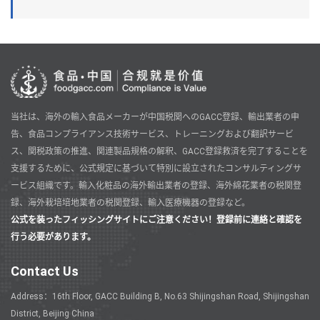
当社は、海外の輸入食品メーカーが中国税関へのGACC登録、輸出業者の申
告、食品コンプライアンス技術サービス、トレーニングおよび翻訳サービ
ス、関税政策の推進、関連製品規格の解釈、GACC登録救済を完了することを
支援するために、公式規定に基づいて特別に設立されたコンサルティングサ
ービス組織です。輸入化粧品の海外輸出業者の登録、海外綿花業者の税関登
録、海外栽培培地業者の税関登録、輸入医療機器の登録など。
公式を装ったフィッシングサイトにご注意ください！登録前に連絡と確認を
行う必要があります。
Contact Us
Address：16th Floor, GACC Building B, No.63 Shijingshan Road, Shijingshan
District, Beijing China