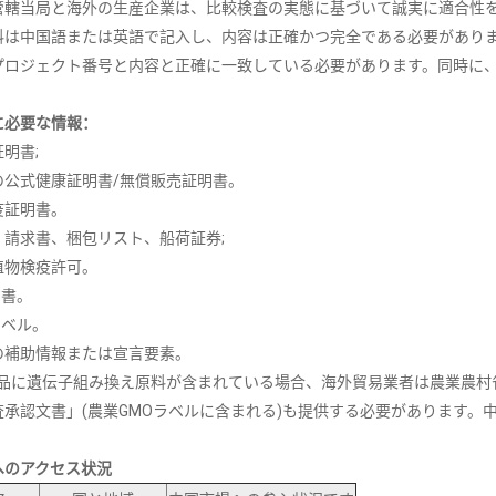
管轄当局と海外の生産企業は、比較検査の実態に基づいて誠実に適合性
料は中国語または英語で記入し、内容は正確かつ完全である必要があり
プロジェクト番号と内容と正確に一致している必要があります。同時に
に必要な情報：
証明書;
国の公式健康証明書/無償販売証明書。
検疫証明書。
書、請求書、梱包リスト、船荷証券;
動植物検疫許可。
明書。
ラベル。
他の補助情報または宣言要素。
 製品に遺伝子組み換え原料が含まれている場合、海外貿易業者は農業農村
査承認文書」(農業GMOラベルに含まれる)も提供する必要があります。
へのアクセス状況