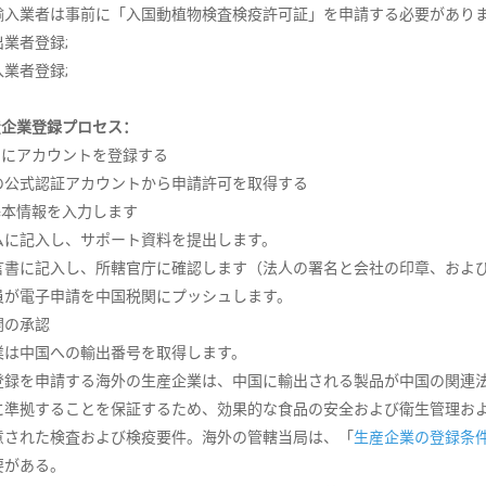
国の輸入業者は事前に「入国動植物検査検疫許可証」を申請する必要があり
出業者登録;
入業者登録;
産企業登録プロセス：
関にアカウントを登録する
者の公式認証アカウントから申請許可を取得する
基本情報を入力します
ームに記入し、サポート資料を提出します。
合宣言書に記入し、所轄官庁に確認します（法人の署名と会社の印章、お
職員が電子申請を中国税関にプッシュします。
税関の承認
企業は中国への輸出番号を取得します。
登録を申請する海外の生産企業は、中国に輸出される製品が中国の関連
に準拠することを保証するため、効果的な食品の安全および衛生管理お
意された検査および検疫要件。海外の管轄当局は、「
生産企業の登録条
要がある。