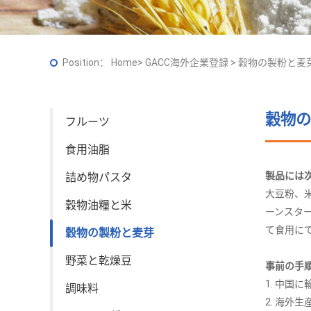
Position：
Home
>
GACC海外企業登録
>
穀物の製粉と麦
穀物の
フルーツ
食用油脂
製品には
詰め物パスタ
大豆粉、
穀物油糧と米
ーンスタ
て食用に
穀物の製粉と麦芽
野菜と乾燥豆
事前の手
1. 中国
調味料
2. 海外