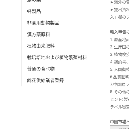
►海外の
►提出資
蜂製品
入」欄の
非食用動物製品
輸入申告
漢方薬原料
1. 原産地
植物由来肥料
2. 生産
3. 植物
栽培培地および植物繁殖材料
4. 契約
普通の食べ物
5. 入国
6.品質証
綿花供給業者登録
7.中国語
8. その
ヒント:
ラベル審
中国市場