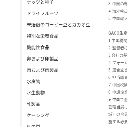
ナッツと種子
3. 中
4. 海外輸
ドライフルーツ
5. 中国輸
未焙煎のコーヒー豆とカカオ豆
GACC生
特別な栄養食品
1.中国税
機能性食品
2. 監督
3.会社の
卵および卵製品
4. フォ
肉および肉製品
5. 適
6. 担当
水産物
7. 中国
8. 申請
水生動物
►中国で
乳製品
管轄当局
域）の合
ケーシング
施する必
鳥の巣