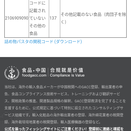
コードに
記載され
その他記載のない食品（肉団子を除
2106909090
ていない
137
く）
その他の
食品
詰め物パスタの関税コード (ダウンロード)
当社は、海外の輸入食品メーカーが中国税関へのGACC登録、輸出業者の申
告、食品コンプライアンス技術サービス、トレーニングおよび翻訳サービ
ス、関税政策の推進、関連製品規格の解釈、GACC登録救済を完了することを
支援するために、公式規定に基づいて特別に設立されたコンサルティングサ
ービス組織です。輸入化粧品の海外輸出業者の登録、海外綿花業者の税関登
録、海外栽培培地業者の税関登録、輸入医療機器の登録など。
公式を装ったフィッシングサイトにご注意ください！登録前に連絡と確認を