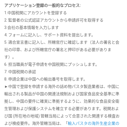
アプリケーション登録の一般的なプロセス:
1.中国税関にアカウントを登録する
2. 監督者の公式認証アカウントから申請許可を取得する
3.会社の基本情報を入力します
4. フォームに記入し、サポート資料を提出します。
5. 適合宣言書に記入し、所轄官庁に確認します（法人の署名と会
社の印章、および所轄官庁の署名と押印がある必要がありま
す）。
6. 担当職員が電子申請を中国税関にプッシュします。
7. 中国税関の承認
8. 申請企業は中国への輸出番号を取得します。
►中国で登録を申請する海外の詰め物パスタ製造業者は、中国に
輸出される製品が中国の関連法規制および国家食品安全基準に準
拠し、中国の要件に確実に準拠するように、効果的な食品安全衛
生管理および保護システムを確立する必要があります。税関およ
び国 (所在地の地域) 管轄当局によって合意された関連する検査お
よび検疫要件。海外管轄当局は、「
輸入パスタの海外生産企業の