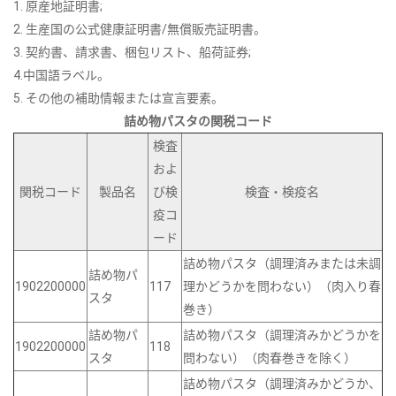
1. 原産地証明書;
2. 生産国の公式健康証明書/無償販売証明書。
3. 契約書、請求書、梱包リスト、船荷証券;
4.中国語ラベル。
5. その他の補助情報または宣言要素。
詰め物パスタの関税コード
検査
およ
関税コード
製品名
び検
検査・検疫名
疫コ
ード
詰め物パスタ（調理済みまたは未調
詰め物パ
1902200000
117
理かどうかを問わない）（肉入り春
スタ
巻き）
詰め物パ
詰め物パスタ（調理済みかどうかを
1902200000
118
スタ
問わない）（肉春巻きを除く）
詰め物パスタ（調理済みかどうか、