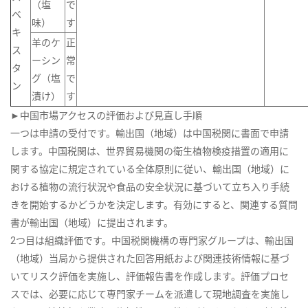
（塩
で
ベ
味）
す
キ
羊のケ
正
ス
ーシン
常
タ
グ（塩
で
ン
漬け）
す
►中国市場アクセスの評価および見直し手順
一つは申請の受付です。輸出国（地域）は中国税関に書面で申請
します。中国税関は、世界貿易機関の衛生植物検疫措置の適用に
関する協定に規定されている全体原則に従い、輸出国（地域）に
おける植物の流行状況や食品の安全状況に基づいて立ち入り手続
きを開始するかどうかを決定します。有効にすると、関連する質問
書が輸出国（地域）に提出されます。
2つ目は組織評価です。中国税関機構の専門家グループは、輸出国
（地域）当局から提供された回答用紙および関連技術情報に基づ
いてリスク評価を実施し、評価報告書を作成します。評価プロセ
スでは、必要に応じて専門家チームを派遣して現地調査を実施し