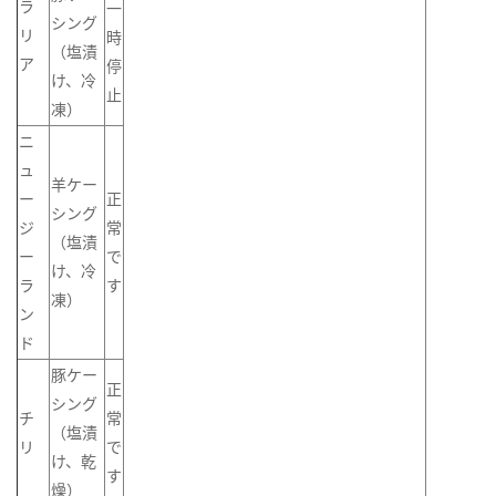
ラ
一
シング
リ
時
（塩漬
ア
停
け、冷
止
凍）
ニ
ュ
羊ケー
ー
正
シング
ジ
常
（塩漬
ー
で
け、冷
ラ
す
凍）
ン
ド
豚ケー
正
シング
チ
常
（塩漬
リ
で
け、乾
す
燥）