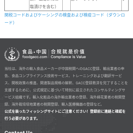
塩漬けを含む）
関税コードおよびケーシングの検査および検疫コード（ダウンロ
ード）
当社は、海外の輸入食品メーカーが中国税関へのGACC登録、輸出業者の申
告、食品コンプライアンス技術サービス、トレーニングおよび翻訳サービ
ス、関税政策の推進、関連製品規格の解釈、GACC登録救済を完了することを
支援するために、公式規定に基づいて特別に設立されたコンサルティングサ
ービス組織です。輸入化粧品の海外輸出業者の登録、海外綿花業者の税関登
録、海外栽培培地業者の税関登録、輸入医療機器の登録など。
公式を装ったフィッシングサイトにご注意ください！登録前に連絡と確認を
行う必要があります。
Contact Us