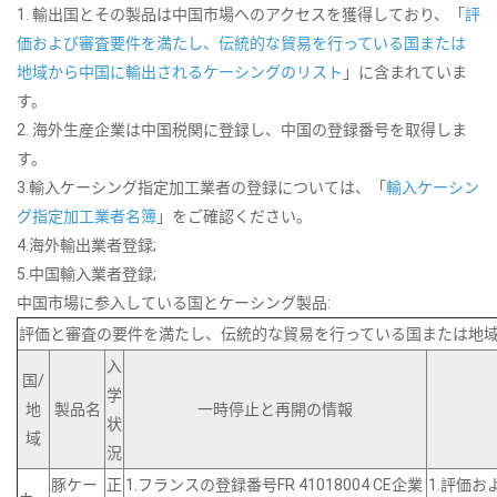
1. 輸出国とその製品は中国市場へのアクセスを獲得しており、「
評
価および審査要件を満たし、伝統的な貿易を行っている国または
地域から中国に輸出されるケーシングのリスト
」に含まれていま
す。
2. 海外生産企業は中国税関に登録し、中国の登録番号を取得しま
す。
3.輸入ケーシング指定加工業者の登録については、「
輸入ケーシン
グ指定加工業者名簿
」をご確認ください。
4.海外輸出業者登録;
5.中国輸入業者登録;
中国市場に参入している国とケーシング製品:
評価と審査の要件を満たし、伝統的な貿易を行っている国または地
入
国/
学
地
製品名
一時停止と再開の情報
状
域
況
豚ケー
正
1.フランスの登録番号FR 41018004 CE企業
1.評価