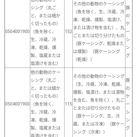
その他の動物のケーシング
シング（丸ご
豚
（魚を除く、生、冷蔵、冷
と、または細か
の
凍、乾燥、燻製、塩漬け、
く切ったもの）
ケ
または漬け物を含む）、丸
0504001900
（魚を除く、
152
ー
ごとまたは切り分けたもの
生、冷蔵、冷
シ
（豚ケーシング、乾燥また
凍、乾燥、燻
ン
は燻製）（豚ケーシング
製、塩蔵または
グ
（乾燥））
塩漬けを含む）
他の動物のケー
その他の動物のケーシング
シング（丸ご
豚
（生、冷蔵、冷凍、乾燥、
と、または細か
の
燻製、塩漬け、または漬物
く切ったもの）
ケ
を含む、魚を除く）、丸ご
0504001900
（魚を除く、
115
ー
とまたは切り分けたもの
生、冷蔵、冷
シ
（豚ケーシング、生、冷
凍、乾燥、燻
ン
蔵、または冷凍）（豚ケー
製、塩蔵または
グ
シング（冷凍））
塩漬けを含む）