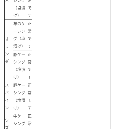
シング
常
（塩漬
で
け）
す
羊のケ
正
ーシン
常
グ（塩
で
オ
漬け）
す
ラ
ン
豚ケー
正
ダ
シング
常
（塩漬
で
け）
す
ス
豚ケー
正
ペ
シング
常
イ
（塩漬
で
ン
け）
す
牛ケー
正
ウ
シング
常
ズ