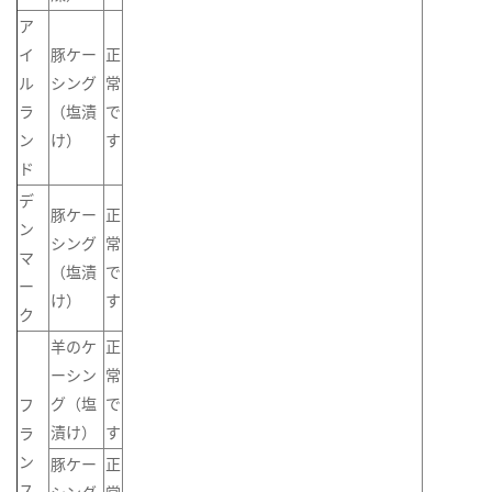
ア
イ
豚ケー
正
ル
シング
常
ラ
（塩漬
で
ン
け）
す
ド
デ
豚ケー
正
ン
シング
常
マ
（塩漬
で
ー
け）
す
ク
羊のケ
正
ーシン
常
グ（塩
で
フ
漬け）
す
ラ
ン
豚ケー
正
ス