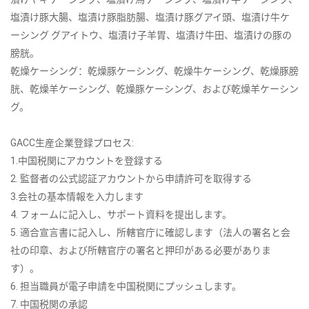
塩漬け豚大腸、塩漬け豚脂肪腸、塩漬け豚グアイ頭、塩漬け牛ケ
ーシング グアイトウ、塩漬け子羊胃、塩漬け牛田、塩漬けの豚の
膀胱。
乾燥ケーシング：乾燥豚ケーシング、乾燥牛ケーシング、乾燥豚膀
胱、乾燥羊ケーシング、乾燥豚ケーシング、および乾燥羊ケーシン
グ。
GACC生産企業登録プロセス:
1.中国税関にアカウントを登録する
2. 監督者の公式認証アカウントから申請許可を取得する
3.会社の基本情報を入力します
4. フォームに記入し、サポート資料を提出します。
5. 適合宣言書に記入し、所轄官庁に確認します（法人の署名と会
社の印章、および所轄官庁の署名と押印がある必要がありま
す）。
6. 担当職員が電子申請を中国税関にプッシュします。
7. 中国税関の承認