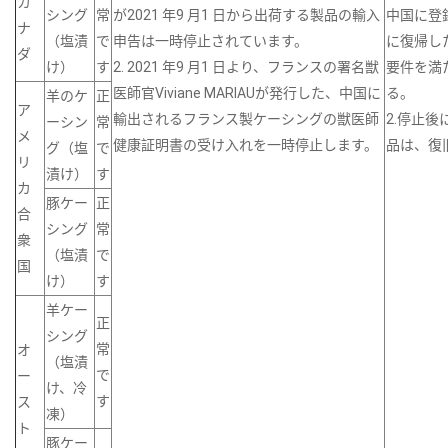
カ
シング
常
が2021 年9 月1 日から出荷する製品の輸入
中国に登
ナ
（塩漬
で
申告は一時停止されています。
に復帰し
ダ
け）
す
2. 2021 年9 月1 日より、フランスの署名獣
要件を満
医師官Viviane MARIAUが発行した、中国に
る。
羊のケ
正
ア
輸出されるフランス製ケーシングの獣医師
2.停止
ーシン
常
メ
健康証明書の受け入れを一時停止します。
品は、復
グ（塩
で
リ
漬け）
す
カ
豚ケー
正
合
シング
常
衆
（塩漬
で
国
け）
す
羊ケー
正
シング
常
オ
（塩漬
で
ー
け、冷
す
ス
凍）
ト
豚ケー