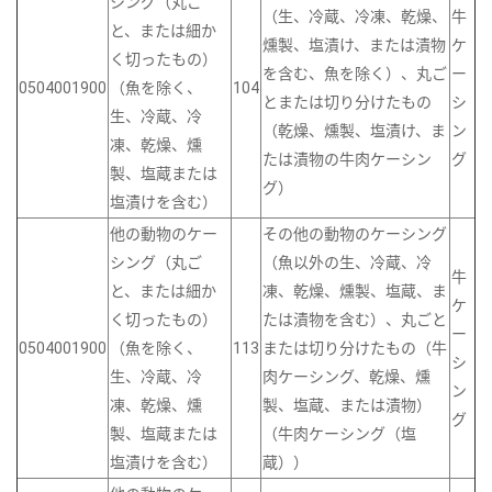
シング（丸ご
（生、冷蔵、冷凍、乾燥、
牛
と、または細か
燻製、塩漬け、または漬物
ケ
く切ったもの）
を含む、魚を除く）、丸ご
ー
0504001900
（魚を除く、
104
とまたは切り分けたもの
シ
生、冷蔵、冷
（乾燥、燻製、塩漬け、ま
ン
凍、乾燥、燻
たは漬物の牛肉ケーシン
グ
製、塩蔵または
グ）
塩漬けを含む）
他の動物のケー
その他の動物のケーシング
シング（丸ご
（魚以外の生、冷蔵、冷
牛
と、または細か
凍、乾燥、燻製、塩蔵、ま
ケ
く切ったもの）
たは漬物を含む）、丸ごと
ー
0504001900
（魚を除く、
113
または切り分けたもの（牛
シ
生、冷蔵、冷
肉ケーシング、乾燥、燻
ン
凍、乾燥、燻
製、塩蔵、または漬物）
グ
製、塩蔵または
（牛肉ケーシング（塩
塩漬けを含む）
蔵））