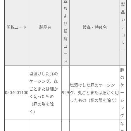
査
製
お
品
よ
カ
び
関税コード
製品名
検査・検疫名
テ
検
ゴ
疫
リ
コ
ー
ー
ド
豚
塩漬けした豚の
の
ケーシング、丸
塩漬けした豚のケーシン
ケ
ごとまたは細か
0504001100
999
グ、丸ごとまたは細かく切
ー
く切ったもの
ったもの（豚の腸を除く）
シ
（豚の腸を除
ン
く）
グ
羊