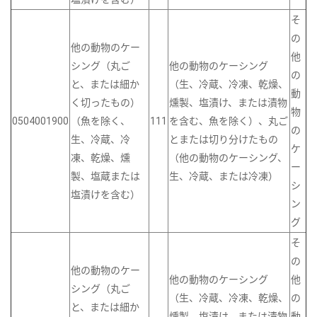
そ
の
他の動物のケー
他
シング（丸ご
他の動物のケーシング
の
と、または細か
（生、冷蔵、冷凍、乾燥、
動
く切ったもの）
燻製、塩漬け、または漬物
物
0504001900
（魚を除く、
111
を含む、魚を除く）、丸ご
の
生、冷蔵、冷
とまたは切り分けたもの
ケ
凍、乾燥、燻
（他の動物のケーシング、
ー
製、塩蔵または
生、冷蔵、または冷凍）
シ
塩漬けを含む）
ン
グ
そ
の
他の動物のケー
他の動物のケーシング
他
シング（丸ご
（生、冷蔵、冷凍、乾燥、
の
と、または細か
燻製、塩漬け、または漬物
動