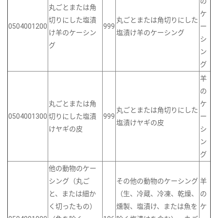
の
丸ごとまたは角
ケ
切りにした塩漬
丸ごとまたは角切りにした
0504001200
999
ー
け羊のケーシン
塩漬け羊のケーシング
シ
グ
ン
グ
羊
の
丸ごとまたは角
ケ
丸ごとまたは角切りにした
0504001300
切りにした塩漬
999
ー
塩漬けヤギの皮
けヤギの皮
シ
ン
グ
他の動物のケー
シング（丸ご
その他の動物のケーシング
羊
と、または細か
（生、冷蔵、冷凍、乾燥、
の
く切ったもの）
燻製、塩漬け、または魚を
ケ