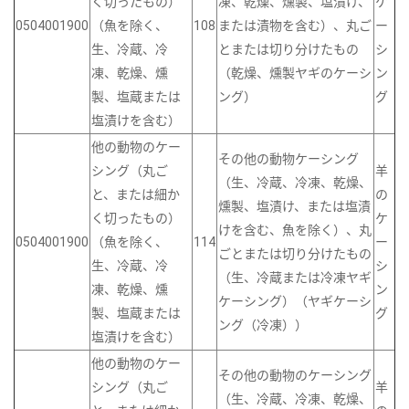
く切ったもの）
凍、乾燥、燻製、塩漬け、
ケ
0504001900
（魚を除く、
108
または漬物を含む）、丸ご
ー
生、冷蔵、冷
とまたは切り分けたもの
シ
凍、乾燥、燻
（乾燥、燻製ヤギのケーシ
ン
製、塩蔵または
ング）
グ
塩漬けを含む）
他の動物のケー
その他の動物ケーシング
シング（丸ご
羊
（生、冷蔵、冷凍、乾燥、
と、または細か
の
燻製、塩漬け、または塩漬
く切ったもの）
ケ
けを含む、魚を除く）、丸
0504001900
（魚を除く、
114
ー
ごとまたは切り分けたもの
生、冷蔵、冷
シ
（生、冷蔵または冷凍ヤギ
凍、乾燥、燻
ン
ケーシング）（ヤギケーシ
製、塩蔵または
グ
ング（冷凍））
塩漬けを含む）
他の動物のケー
その他の動物のケーシング
シング（丸ご
羊
（生、冷蔵、冷凍、乾燥、