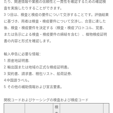
たり、関連情報や業務の信頼性と一貫性を確認するための確認検
査を実施したりすることができます。
3 つ目は、検査と検疫の要件について交渉することです。評価結果
に基づき、両者は検査・検疫要件について交渉し、合意に達した
後、検査・検疫要件を決定する（検査・検疫プロトコル、覚書、
または告示による検査・検疫要件の締結を含む） 、植物検疫証明
書の内容と形式を確認します。
輸入申告に必要な情報：
1. 原産地証明書;
2. 輸出国または地域の正式な検疫証明書。
3. 契約書、請求書、梱包リスト、船荷証券;
4.中国語ラベル。
5. その他の補助情報および宣言要素。
関税コードおよびケーシングの検査および検疫コード
検