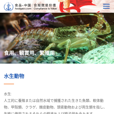
食用、観賞用、繁殖用
水生動物
水生:
人工的に養殖または自然水域で捕獲された生きた魚類、軟体動
物、甲殻類、クラゲ、棘皮動物、頭索動物および両生類を指し、
生殖に使用されるそれらの精液および精子卵を含みます。 。