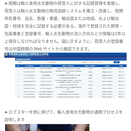
►税関は輸入食用水生動物の荷受人に対する記録管理を実施し、
荷受人は輸入水生動物の物流追跡システムを確立・改善し、税関
申告番号、品名、数量・重量、輸出国または地域、および輸出
国・地域を完全に記録する必要がある。海外で登録された飼育・
包装業者と登録番号、輸入水生動物の流入方向などの情報は2年以
上保存しなければなりません。図に示すように、荷受人の登録番
号は中国税関の Web サイトから確認できます。
►ロブスターを例に挙げて、輸入食用水生動物の通関プロセスを
説明します