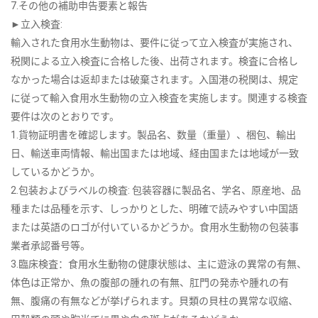
7.その他の補助申告要素と報告
►立入検査:
輸入された食用水生動物は、要件に従って立入検査が実施され、
税関による立入検査に合格した後、出荷されます。検査に合格し
なかった場合は返却または破棄されます。入国港の税関は、規定
に従って輸入食用水生動物の立入検査を実施します。関連する検査
要件は次のとおりです。
1.貨物証明書を確認します。製品名、数量（重量）、梱包、輸出
日、輸送車両情報、輸出国または地域、経由国または地域が一致
しているかどうか。
2.包装およびラベルの検査: 包装容器に製品名、学名、原産地、品
種または品種を示す、しっかりとした、明確で読みやすい中国語
または英語のロゴが付いているかどうか。食用水生動物の包装事
業者承認番号等。
3.臨床検査：食用水生動物の健康状態は、主に遊泳の異常の有無、
体色は正常か、魚の腹部の腫れの有無、肛門の発赤や腫れの有
無、腹痛の有無などが挙げられます。貝類の貝柱の異常な収縮、