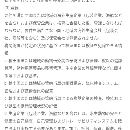
録申請を行っている企業を検査および評価します。
(3) 登録
要件を満たす国または地域の海外生産企業（包装企業、漁船など
を含む）および保管企業は、検査に合格した後、登録しなければ
ならない。要件を満たさない国・地域の海外生産会社（包装会
社、漁船等を含む）及び保管会社は登録されません。
税関総署が特定の状況に基づいて検証または検証を免除できる情
報:
a. 輸出国または地域の動物伝染病の予防および管理、獣医の健康
管理、動物用医薬品の残留管理、生産企業の登録管理などに関す
る法令および基準。
b. 輸出国または地域の管轄当局の組織構造、臨床検査システム、
管理および技術要員の配置
c. 輸出国または地域の管轄当局による推奨企業の検査、検疫およ
び獣医の健康管理状況の評価
d. 生産企業（包装企業、漁船などを含む）は、水生動物の安全と
健康の自己検査、自己管理およびトレーサビリティシステムを確
立および実施する必要があります。加工、梱包、保管、輸送、移