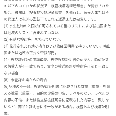
►以下のいずれかの状況で「検査検疫処理通知書」が発行された
場合、税関は「検査検疫処理通知書」を発行し、荷受人またはそ
の代理人は税関の監督下でこれを返還または破棄します。
(1) 水生動物の入国が許可されている種のリストおよび輸出国また
は地域のリストに含まれていない、
(2) 有効な検疫許可を持っていない、
(3) 発行された有効な検査および検疫証明書を持っていない。輸出
国または地域の正式な管轄部門。
(4）検疫許可証の申請単位、検査検疫証明書の荷受人、船荷証券
の荷受人が不一致であり、実際の輸送経路が検疫許可証と一致し
ない場合
(5）未登録企業からの場合
(6)品種の不一致、検査検疫証明書に記載された数量（重量）を超
える数量（重量）、目的の虚偽の申告、ラベルのない、ラベルの
内容の不備、または検査検疫証明書に記載された内容と一致しな
いなど、商品と証明書に不一致がある場合。検査および検疫証明
書。