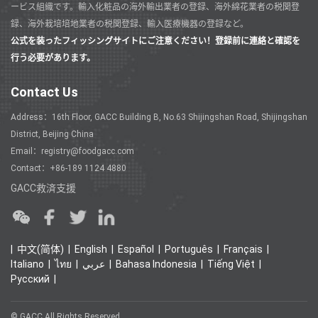
ービス組織です。輸入化粧品の海外輸出業者の登録、海外綿花業者の税関登
録、海外栽培培地業者の税関登録、輸入医療機器の登録など。
公式を装ったフィッシングサイトにご注意ください！登録前に連絡と確認を
行う必要があります。
Contact Us
Address：16th Floor, GACC Building B, No.63 Shijingshan Road, Shijingshan
District, Beijing China
Email：registry@foodgacc.com
Contact：+86-189 1124 4880
GACC救済支援
中文(简体)
English
Español
Português
Français
Italiano
ไทย
عربي
Bahasa Indonesia
Tiếng Việt
Ρусский
© GACC All Rights Reserved.