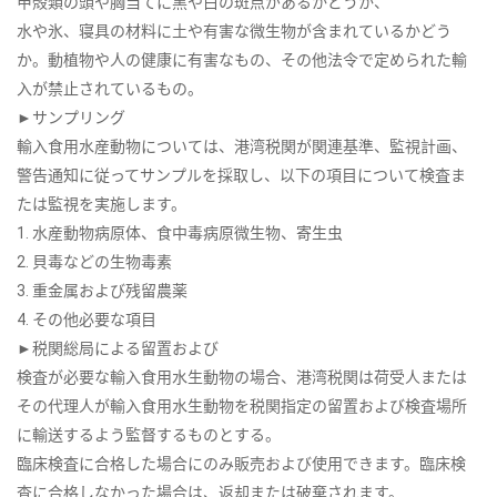
甲殻類の頭や胸当てに黒や白の斑点があるかどうか、
水や氷、寝具の材料に土や有害な微生物が含まれているかどう
か。動植物や人の健康に有害なもの、その他法令で定められた輸
入が禁止されているもの。
►サンプリング
輸入食用水産動物については、港湾税関が関連基準、監視計画、
警告通知に従ってサンプルを採取し、以下の項目について検査ま
たは監視を実施します。
1. 水産動物病原体、食中毒病原微生物、寄生虫
2. 貝毒などの生物毒素
3. 重金属および残留農薬
4. その他必要な項目
►税関総局による留置および
検査が必要な輸入食用水生動物の場合、港湾税関は荷受人または
その代理人が輸入食用水生動物を税関指定の留置および検査場所
に輸送するよう監督するものとする。
臨床検査に合格した場合にのみ販売および使用できます。臨床検
査に合格しなかった場合は、返却または破棄されます。