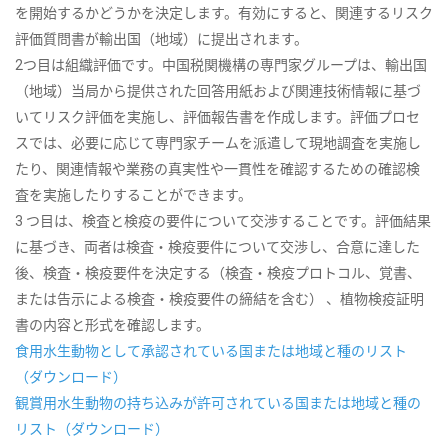
を開始するかどうかを決定します。有効にすると、関連するリスク
評価質問書が輸出国（地域）に提出されます。
2つ目は組織評価です。中国税関機構の専門家グループは、輸出国
（地域）当局から提供された回答用紙および関連技術情報に基づ
いてリスク評価を実施し、評価報告書を作成します。評価プロセ
スでは、必要に応じて専門家チームを派遣して現地調査を実施し
たり、関連情報や業務の真実性や一貫性を確認するための確認検
査を実施したりすることができます。
3 つ目は、検査と検疫の要件について交渉することです。評価結果
に基づき、両者は検査・検疫要件について交渉し、合意に達した
後、検査・検疫要件を決定する（検査・検疫プロトコル、覚書、
または告示による検査・検疫要件の締結を含む） 、植物検疫証明
書の内容と形式を確認します。
食用水生動物として承認されている国または地域と種のリスト
（ダウンロード）
観賞用水生動物の持ち込みが許可されている国または地域と種の
リスト（ダウンロード）