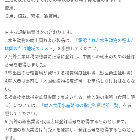
使用：
食用、植栽、繁殖、観賞用。
►主な規制措置は次のとおりです。
1.水生動物の輸出国および製品は、「
承認された水生動物の種また
は国または地域のリスト
」を参照してください。
2.海外企業は税関総署に正常に登録し、中国への輸出のための登録
番号を取得しました。
3.輸出国の管轄当局が発行する検査検疫証明書（獣医衛生証明書）
4.輸入者は事前に「入国動植物検疫許可」を申請しなければならな
い。
5.検査検疫は指定監督機関で実施される。輸入港の場所（食用に限
る）については、「
輸入食用水産動物の指定監督場所一覧
」を参
照してください。
6. 海外の輸出業者/代理店は登録番号を取得するものとします。
7.中国の輸入業者は荷受人を登録し、登録番号を取得するものとし
ます。