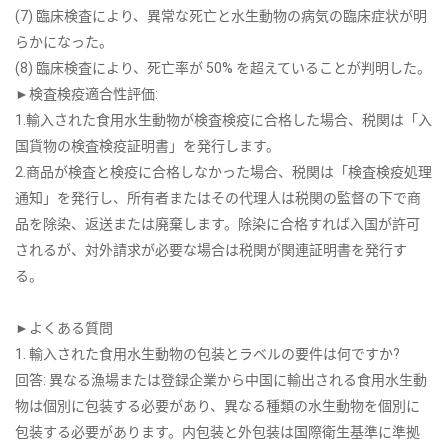
(7) 臨床検査により、異常な死亡と水生動物の病気の臨床症状が明
らかになった。
(8) 臨床検査により、死亡率が 50% を超えていることが判明した。
►検査検疫適合性評価:
1.輸入された食用水生動物が検査検疫に合格した場合、税関は「入
国貨物の検査検疫証明書」を発行します。
2.商品が検査と検疫に合格しなかった場合、税関は「検査検疫処理
通知」を発行し、所有者またはその代理人は税関の監督の下で商
品を除染、返送または廃棄します。除染に合格すれば入国が許可
されるが、対外請求が必要な場合は税関が関連証明書を発行す
る。
►よくある質問
1. 輸入された食用水生動物の包装とラベルの要件は何ですか?
回答: 異なる漁場または登録企業から中国に輸出される食用水生動
物は個別に包装する必要があり、異なる種類の水生動物を個別に
包装する必要があります。内包装と外包装は国際衛生基準に準拠