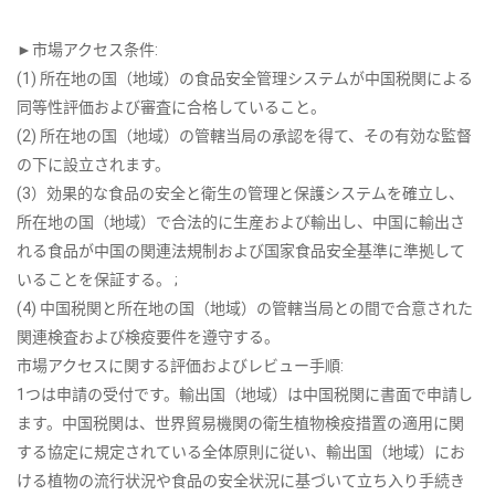
►市場アクセス条件:
(1) 所在地の国（地域）の食品安全管理システムが中国税関による
同等性評価および審査に合格していること。
(2) 所在地の国（地域）の管轄当局の承認を得て、その有効な監督
の下に設立されます。
(3）効果的な食品の安全と衛生の管理と保護システムを確立し、
所在地の国（地域）で合法的に生産および輸出し、中国に輸出さ
れる食品が中国の関連法規制および国家食品安全基準に準拠して
いることを保証する。 ;
(4) 中国税関と所在地の国（地域）の管轄当局との間で合意された
関連検査および検疫要件を遵守する。
市場アクセスに関する評価およびレビュー手順:
1つは申請の受付です。輸出国（地域）は中国税関に書面で申請し
ます。中国税関は、世界貿易機関の衛生植物検疫措置の適用に関
する協定に規定されている全体原則に従い、輸出国（地域）にお
ける植物の流行状況や食品の安全状況に基づいて立ち入り手続き