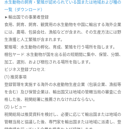
水生動物の飼育・繁殖が認められている国または地域および種の
一覧（ダウンロード）
►輸出国での事業者登録
食用、飼育、飼育、観賞用の水生動物を中国に輸出する海外企業
には、農場、包装会社、漁船などが含まれ、その生産方法には野
生漁獲と人工繁殖が含まれます。
繁殖場：水生動物の孵化、育成、繁殖を行う場所を指します。
梱包ヤード: 水生動物が国を出る前の短期間に集中、保管、分類、
加工、選別、および梱包される場所を指します。
ビジネス登録プロセス:
(1) 推奨事項
登録管理を実施する海外の水産動物生産企業（包装企業、漁船等
を含む）及び保管企業は、輸出国又は地域の管轄当局の審査に合
格した後、税関総署に推薦されなければならない。
(2) レビュー
税関総局は推奨資料を検討し、必要に応じて輸出国または地域の
管轄当局と協議した後、専門家を輸出国または地域に派遣し、登