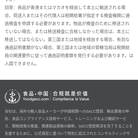
回答：商品が香港またはマカオを経由して本土に輸送される場
合、荷送人またはその代理人は税関総署が指定する検査機関に通
過検査を申請する必要があります。物品が検査のために移送され
ていない場合、または移送検査に合格しなかった場合は、本土に
移送してはならない。第三国または地域を経由する場合、有効な
通過証明書類がない場合、第三国または地域の管轄当局は税関総
局の関連要件に従って通過証明書類を発行する必要があります。は
入国できません。
当社は、海外の輸入食品メーカーが中国税関へのGACC登録、輸出業者の申
告、食品コンプライアンス技術サービス、トレーニングおよび翻訳サービ
ス、関税政策の推進、関連製品規格の解釈、GACC登録救済を完了することを
支援するために、公式規定に基づいて特別に設立されたコンサルティングサ