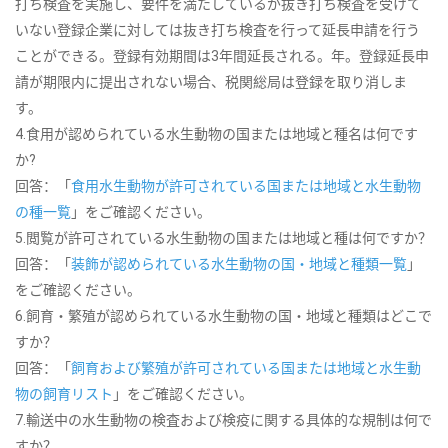
打ち検査を実施し、要件を満たしているが抜き打ち検査を受けて
いない登録企業に対しては抜き打ち検査を行って延長申請を行う
ことができる。登録有効期間は3年間延長される。年。登録延長申
請が期限内に提出されない場合、税関総局は登録を取り消しま
す。
4.食用が認められている水生動物の国または地域と種名は何です
か?
回答：「
食用水生動物が許可されている国または地域と水生動物
の種一覧
」をご確認ください。
5.閲覧が許可されている水生動物の国または地域と種は何ですか？
回答：「
装飾が認められている水生動物の国・地域と種類一覧
」
をご確認ください。
6.飼育・繁殖が認められている水生動物の国・地域と種類はどこで
すか？
回答：「
飼育および繁殖が許可されている国または地域と水生動
物の飼育リスト
」をご確認ください。
7.輸送中の水生動物の検査および検疫に関する具体的な規制は何で
すか？