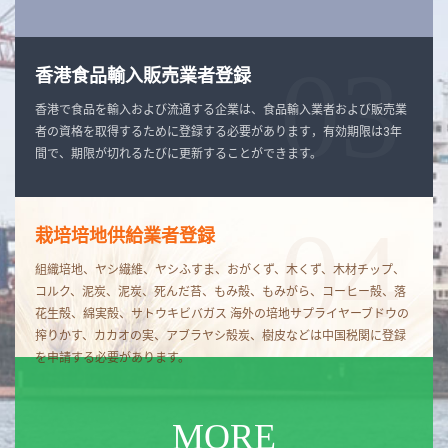
03
香港食品輸入販売業者登録
香港で食品を輸入および流通する企業は、食品輸入業者および販売業
者の資格を取得するために登録する必要があります，有効期限は3年
間で、期限が切れるたびに更新することができます。
04
栽培培地供給業者登録
組織培地、ヤシ繊維、ヤシふすま、おがくず、木くず、木材チップ、
コルク、泥炭、泥炭、死んだ苔、もみ殻、もみがら、コーヒー殻、落
花生殻、綿実殻、サトウキビバガス 海外の培地サプライヤーブドウの
搾りかす、カカオの実、アブラヤシ殻炭、樹皮などは中国税関に登録
を申請する必要があります。
MORE