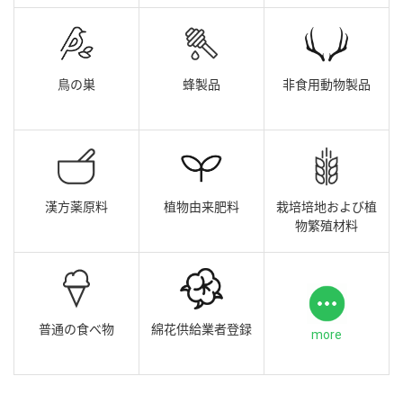
鳥の巣
蜂製品
非食用動物製品
漢方薬原料
植物由来肥料
栽培培地および植
物繁殖材料
普通の食べ物
綿花供給業者登録
more