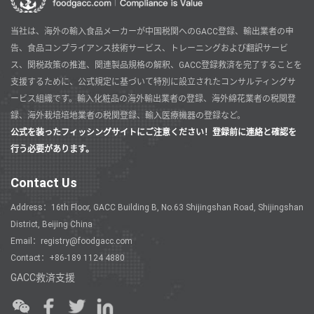
当社は、海外の輸入食品メーカーが中国税関へのGACC登録、輸出業者の申
告、食品コンプライアンス技術サービス、トレーニングおよび翻訳サービ
ス、関税政策の推進、関連製品規格の解釈、GACC登録救済を完了することを
支援するために、公式規定に基づいて特別に設立されたコンサルティングサ
ービス組織です。輸入化粧品の海外輸出業者の登録、海外綿花業者の税関登
録、海外栽培培地業者の税関登録、輸入医療機器の登録など。
公式を装ったフィッシングサイトにご注意ください！登録前に連絡と確認を
行う必要があります。
Contact Us
Address：16th Floor, GACC Building B, No.63 Shijingshan Road, Shijingshan
District, Beijing China
Email：registry@foodgacc.com
Contact：+86-189 1124 4880
GACC救済支援